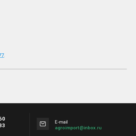
77
.
60
Е-mail
83
agroimport@inbox.ru