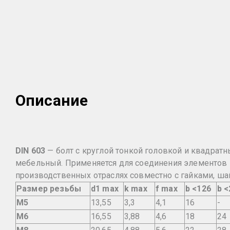
Описание
D
IN 603
— болт с круглой тонкой головкой и квадрат
мебельный. Применяется для соединения элементов 
производственных отраслях совместно с гайками, ш
Размер резьбы
d1 max
k max
f max
b <126
b <
M5
13,55
3,3
4,1
16
-
M6
16,55
3,88
4,6
18
24