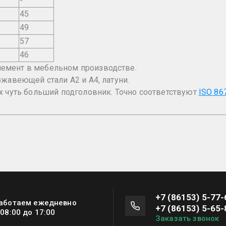
-
45
49
57
46
емент в мебельном производстве.
ржавеющей стали А2 и А4, латуни.
ых чуть больший подголовник. Точно соответствуют
ISO 86
+7 (86153) 5-77-
аботаем ежедневно
+7 (86153) 5-65-
 08:00 до 17:00
Заказать звонок