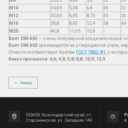
M8
20,65
4,88
5,6
22
28
M10
24,65
5,38
6,6
26
32
M12
30,65
6,95
8,75
30
36
M16
38,8
8,95
12,9
38
44
M20
46,8
11,05
15,9
-
-
Болт DIN 603
— очень популярный соединительный эл
Болт DIN 603
производится из углеродистой стали, не
Отчасти соответствует болтам
ГОСТ 7802-81
, у котор
Класс прочности: 4,6; 4,8; 5,8; 8,8; 10,9; 12,9
Назад
353600, Краснодарский край, ст.
Р
Староминская, ул. Западная 149
с