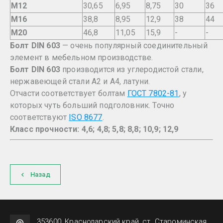
M12
30,65
6,95
8,75
30
36
M16
38,8
8,95
12,9
38
44
M20
46,8
11,05
15,9
-
-
Болт DIN 603
— очень популярный соединительный
элемент в мебельном производстве.
Болт DIN 603
производится из углеродистой стали,
нержавеющей стали А2 и А4, латуни.
Отчасти соответствует болтам
ГОСТ 7802-81
, у
которых чуть больший подголовник. Точно
соответствуют
ISO 8677
.
Класс прочности: 4,6; 4,8; 5,8; 8,8; 10,9; 12,9
Назад
353600, Краснодарский край, ст. Староминская,