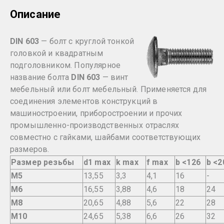
Описание
D
IN 603
— болт с круглой тонкой
головкой и квадратным
подголовником. Популярное
название болта
DIN 603
— винт
мебельный или болт мебельный. Применяется для
соединения элементов конструкций в
машиностроении, приборостроении и прочих
промышленно-производственных отраслях
совместно с гайками, шайбами соответствующих
размеров.
Размер резьбы
d1 max
k max
f max
b <126
b <2
M5
13,55
3,3
4,1
16
-
M6
16,55
3,88
4,6
18
24
M8
20,65
4,88
5,6
22
28
M10
24,65
5,38
6,6
26
32