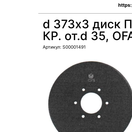
https
d 373х3 диск П
КР. от.d 35, O
Артикул:
S00001491