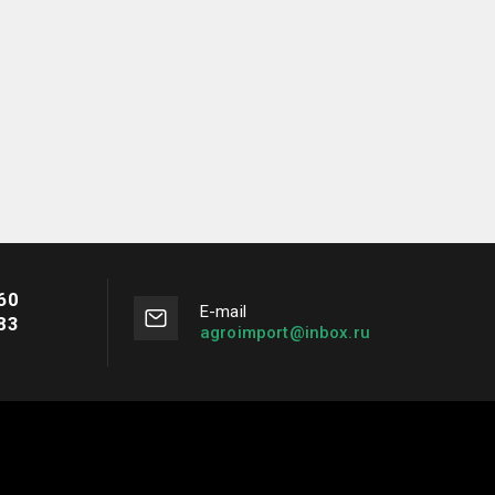
60
Е-mail
83
agroimport@inbox.ru