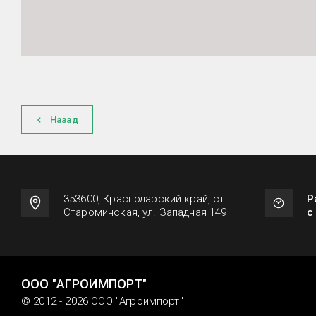
Назад
353600, Краснодарский край, ст.
Р
Староминская, ул. Западная 149
с
ООО "АГРОИМПОРТ"
© 2012 - 2026 ООО "Агроимпорт"