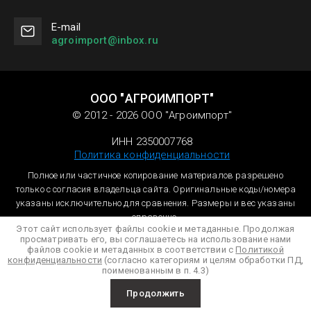
Е-mail
agroimport@inbox.ru
ООО "АГРОИМПОРТ"
© 2012 - 2026 ООО "Агроимпорт"
ИНН 2350007768
Политика конфиденциальности
Полное или частичное копирование материалов разрешено
только с согласия владельца сайта. Оригинальные коды/номера
указаны исключительно для сравнения. Размеры и вес указаны
справочно.
Этот сайт использует файлы cookie и метаданные. Продолжая
просматривать его, вы соглашаетесь на использование нами
файлов cookie и метаданных в соответствии с
Политикой
конфиденциальности
(согласно категориям и целям обработки ПД,
поименованным в п. 4.3)
Продолжить