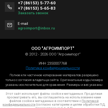
+7 (86153) 5-77-60
+7 (86153) 5-65-83
Заказать звонок
Е-mail
agroimport@inbox.ru
ООО "АГРОИМПОРТ"
© 2012 - 2026 ООО "Агроимпорт"
ИНН 2350007768
Политика конфиденциальности
Полное или частичное копирование материалов разрешено
только с согласия владельца сайта. Оригинальные коды/номера
указаны исключительно для сравнения. Размеры и вес указаны
справочно.
Этот сайт использует файлы cookie и метаданные. Продолжая
просматривать его, вы соглашаетесь на использование нами
файлов cookie и метаданных в соответствии с
Политикой
конфиденциальности
(согласно категориям и целям обработки ПД,